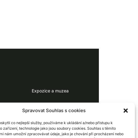
Expozice a muzea
Kalendář výstav
Spravovat Souhlas s cookies
Databáze legionářů
kytli co nejlepší služby, používáme k ukládání a/nebo přístupu k
o zařízení, technologie jako jsou soubory cookies. Souhlas s těmito
mi nám umožní zpracovávat údaje, jako je chování při procházení nebo