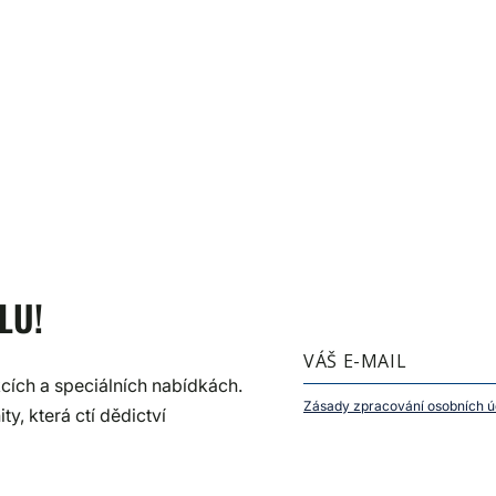
LU!
kcích a speciálních nabídkách.
Zásady zpracování osobních ú
y, která ctí dědictví