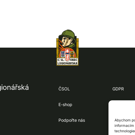
gionářská
ČSOL
GDPR
E-shop
Cookies
Podpořte nás
Kontakty
Abychom pos
informacím 
technologie