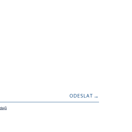
ODESLAT
dajů