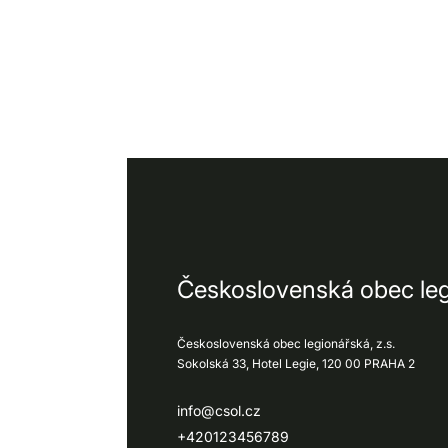
Československá obec le
Československá obec legionářská, z.s.
Sokolská 33, Hotel Legie, 120 00 PRAHA 2
info@csol.cz
+420123456789