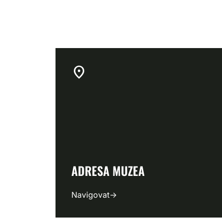
location_on
ADRESA MUZEA
Navigovat
→