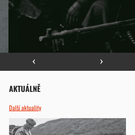
Previous
Next
AKTUÁLNĚ
Další aktuality