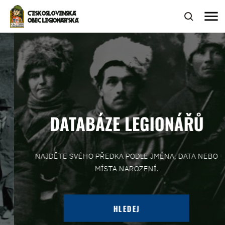
menu
ČESKOSLOVENSKÁ
OBEC LEGIONÁŘSKÁ
DATABÁZE LEGIONÁŘŮ
NAJDĚTE SVÉHO PŘEDKA PODLE JMÉNA, DATA NEBO
MÍSTA NAROZENÍ.
HLEDEJ