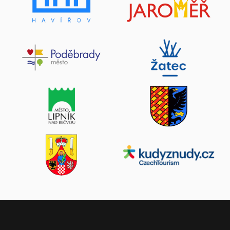
Komentované prohlídky výstavy „Masarykovy
cesty za demokracií“
23. srpen 2026
Hodonín, Zámecké náměstí 27/9 - Masarykovo muzeum
v Hodoníně
Zobrazit více
Legiovlak v Litoměřicích
25. srpen 2026
Litoměřice
Zobrazit více
Memoriál gen. Jaroslava Klemeše (V. ročník)
27. srpen 2026
Chrudim, Sečská 25 - Letiště Chrudim