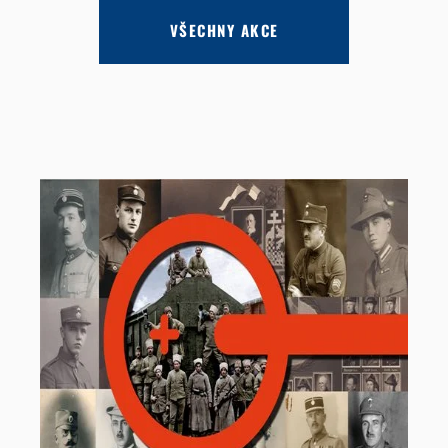
VŠECHNY AKCE
Srpen 2026
Malý neoficiální pietní akt na počest Petra
Valeše
1. srpen 2026
Rožmitál na Šumavě
Zobrazit více
Tankové dny v Muzeu obrněné techniky