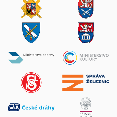
ČsOL
11. srpen 2026
Praha 2-Nové Město, Sokolská 33 - Hotel Legie
(Ústředí ČsOL)
Zobrazit více
Legiovlak v Lomnici nad Popelkou
11. srpen 2026
Lomnice nad Popelkou
Zobrazit více
Cihelna 2026 („Temné dny republiky 1938-39“)
14. srpen 2026
Králíky
Zobrazit více