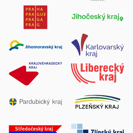
Vojenský den na Pánově u Hodonína
15. srpen 2026
Pánov u Hodonína
Zobrazit více
Legiovlak v Jaroměři
18. srpen 2026
Jaroměř
Zobrazit více
Komentované prohlídky výstavy „Masarykovy
cesty za demokracií“
20. srpen 2026
Hodonín, Zámecké náměstí 27/9 - Masarykovo muzeum