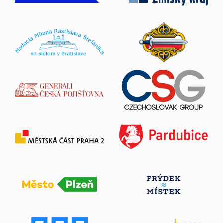
v Hodoníně
Zobrazit více
Josefstadt 1916-2026
21. srpen 2026
Jaroměř-Josefov
Zobrazit více
Slavnostní odhalení pamětní desky Bohumila
Vávrů
22. srpen 2026
Český Rudolec
Zobrazit více