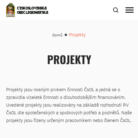
menu
ČESKOSLOVENSKÁ
OBEC LEGIONÁŘSKÁ
★
Projekty
Domů
PROJEKTY
Projekty jsou nosným prvkem činnosti ČsOL a jedná se o
zpravidla víceleté činnosti s dlouhodobějším financováním.
Uvedené projekty jsou realizovány na základě rozhodnutí RV
ČsOL dle společenských a spolkových potřeb a podnětů. Naše
projekty jsou řízeny určeným pracovníkem nebo členem ČsOL.