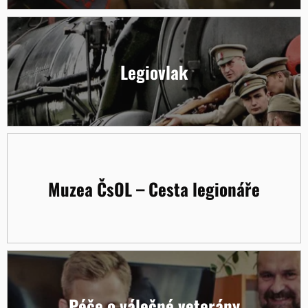
Legiovlak
Muzea ČsOL – Cesta legionáře
Péče o válečné veterány