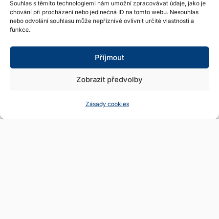
Souhlas s těmito technologiemi nám umožní zpracovávat údaje, jako je
Památník odboje Žamberk
chování při procházení nebo jedinečná ID na tomto webu. Nesouhlas
→
nebo odvolání souhlasu může nepříznivě ovlivnit určité vlastnosti a
funkce.
Příjmout
Zobrazit předvolby
Zásady cookies
Expozice Josefov
→