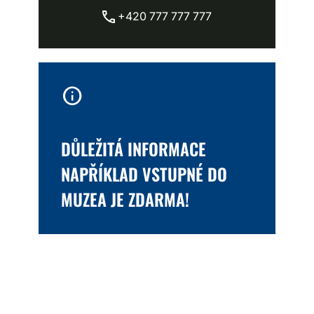
+420 777 777 777
info
DŮLEŽITÁ INFORMACE
NAPŘÍKLAD VSTUPNÉ DO
MUZEA JE ZDARMA!