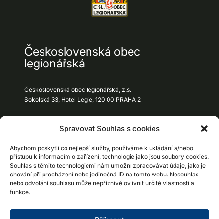
Československá obec
legionářská
Československá obec legionářská, z.s.
Sokolská 33, Hotel Legie, 120 00 PRAHA 2
info@csol.cz
Spravovat Souhlas s cookies
+420123456789
Abychom poskytli co nejlepší služby, používáme k ukládání a/nebo
přístupu k informacím o zařízení, technologie jako jsou soubory cookies.
Souhlas s těmito technologiemi nám umožní zpracovávat údaje, jako je
chování při procházení nebo jedinečná ID na tomto webu. Nesouhlas
ČSOL
E-shop
Podpořte nás
nebo odvolání souhlasu může nepříznivě ovlivnit určité vlastnosti a
funkce.
GDPR
Cookies
Kontakty
Pro školy
Expozice a muzea
Kalendář výstav