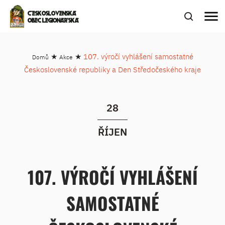
menu
ČESKOSLOVENSKÁ
OBEC LEGIONÁŘSKÁ
★
★
107. výročí vyhlášení samostatné
Domů
Akce
Československé republiky a Den Středočeského kraje
28
ŘÍJEN
107. VÝROČÍ VYHLÁŠENÍ
SAMOSTATNÉ