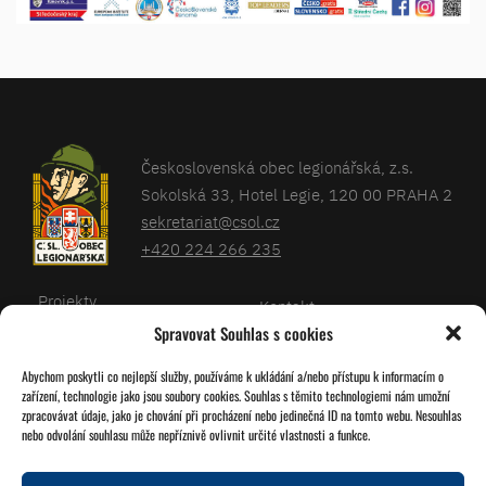
Československá obec legionářská, z.s.
Sokolská 33, Hotel Legie, 120 00 PRAHA 2
sekretariat@csol.cz
+420 224 266 235
Projekty
Kontakt
Spravovat Souhlas s cookies
Články
Databáze legionářů
Abychom poskytli co nejlepší služby, používáme k ukládání a/nebo přístupu k informacím o
Kalendář
Pro členy
zařízení, technologie jako jsou soubory cookies. Souhlas s těmito technologiemi nám umožní
O nás
zpracovávat údaje, jako je chování při procházení nebo jedinečná ID na tomto webu. Nesouhlas
Zásady cookies
nebo odvolání souhlasu může nepříznivě ovlivnit určité vlastnosti a funkce.
Jednoty ČSOL