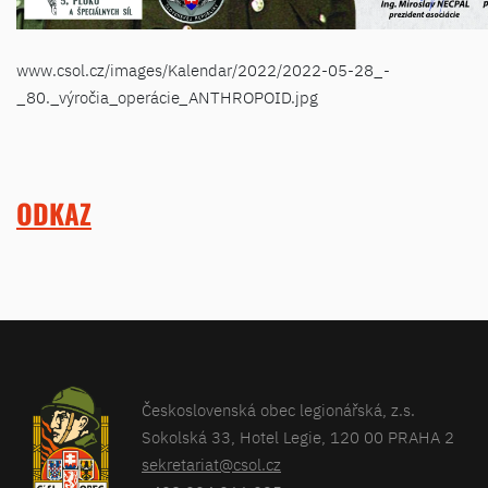
www.csol.cz/images/Kalendar/2022/2022-05-28_-
_80._výročia_operácie_ANTHROPOID.jpg
ODKAZ
Československá obec legionářská, z.s.
Sokolská 33, Hotel Legie, 120 00 PRAHA 2
sekretariat@csol.cz