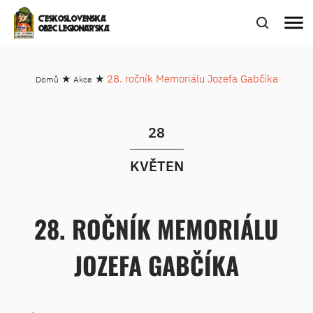
menu
ČESKOSLOVENSKÁ
OBEC LEGIONÁŘSKÁ
★
★
28. ročník Memoriálu Jozefa Gabčíka
Domů
Akce
28
KVĚTEN
28. ROČNÍK MEMORIÁLU
JOZEFA GABČÍKA