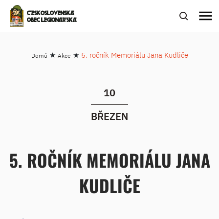
menu
ČESKOSLOVENSKÁ
OBEC LEGIONÁŘSKÁ
★
★
5. ročník Memoriálu Jana Kudliče
Domů
Akce
10
BŘEZEN
5. ROČNÍK MEMORIÁLU JANA
KUDLIČE