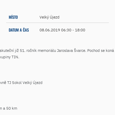
MÍSTO
Velký Újezd
DATUM A ČAS
08.06.2019 06:30 - 18:00
skuteční již 51. ročník memoriálu Jaroslava Švarce. Pochod se koná
skupiny TIN.
vně TJ Sokol Velký Újezd
m a 50 km