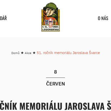
NDÁŘ
O NÁS
★
★
51. ročník memoriálu Jaroslava Švarce
Domů
Akce
8
ČERVEN
OČNÍK MEMORIÁLU JAROSLAVA 