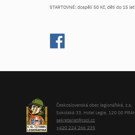
STARTOVNÉ: dospělí 50 Kč, děti do 15 let
Československá obec legionářská, z.s.
Sokolská 33, Hotel Legie, 120 00 PRA
sekretariat@csol.cz
+420 224 266 235