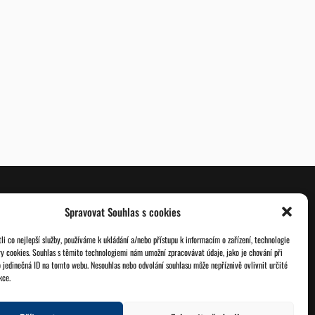
Spravovat Souhlas s cookies
O nás
Databáze legionářů
i co nejlepší služby, používáme k ukládání a/nebo přístupu k informacím o zařízení, technologie
ry cookies. Souhlas s těmito technologiemi nám umožní zpracovávat údaje, jako je chování při
Jednoty ČSOL
Pro členy
 jedinečná ID na tomto webu. Nesouhlas nebo odvolání souhlasu může nepříznivě ovlivnit určité
kce.
Kontakt
Zásady cookies