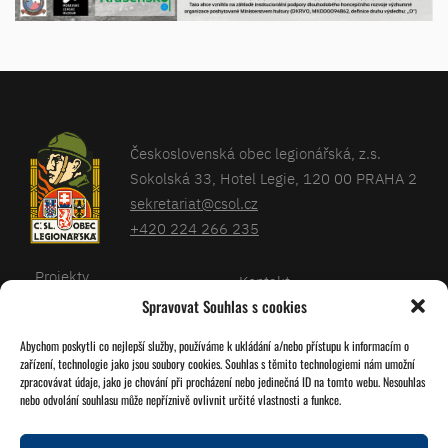
Československá obec legionářská, z.s.
Sokolská 33, Hotel Legie, 120 00 PRAHA 2
sekretariat@csol.cz
+420 224 266 235
Projekty
Kontakt
Spravovat Souhlas s cookies
Články
Databáze legionářů
Abychom poskytli co nejlepší služby, používáme k ukládání a/nebo přístupu k informacím o
Kalendář
Pro členy
zařízení, technologie jako jsou soubory cookies. Souhlas s těmito technologiemi nám umožní
O nás
zpracovávat údaje, jako je chování při procházení nebo jedinečná ID na tomto webu. Nesouhlas
Zásady cookies
nebo odvolání souhlasu může nepříznivě ovlivnit určité vlastnosti a funkce.
Jednoty ČSOL