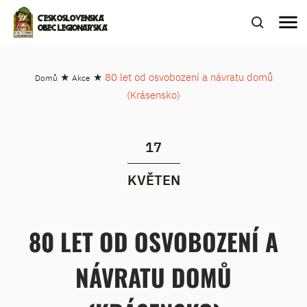
menu
ČESKOSLOVENSKÁ
OBEC LEGIONÁŘSKÁ
★
★
80 let od osvobození a návratu domů
Domů
Akce
(Krásensko)
17
KVĚTEN
80 LET OD OSVOBOZENÍ A
NÁVRATU DOMŮ