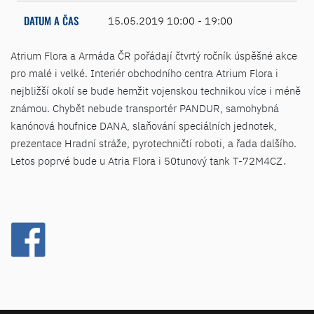
DATUM A ČAS
15.05.2019 10:00 - 19:00
Atrium Flora a Armáda ČR pořádají čtvrtý ročník úspěšné akce
pro malé i velké.
Interiér obchodního centra Atrium Flora i
nejbližší okolí se bude hemžit vojenskou technikou více i méně
známou. Chybět nebude transportér PANDUR, samohybná
kanónová houfnice DANA, slaňování speciálních jednotek,
prezentace Hradní stráže, pyrotechničtí roboti, a řada dalšího.
Letos poprvé bude u Atria Flora i 50tunový tank T-72M4CZ.