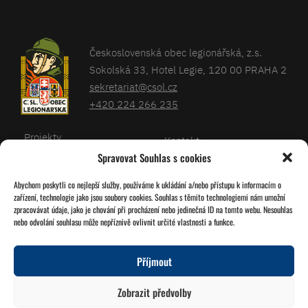
Československá obec legionářská, z.s.
Sokolská 33, Hotel Legie, 120 00 PRAHA 2
sekretariat@csol.cz
+420 224 266 235
Projekty
Kontakt
Spravovat Souhlas s cookies
Články
Databáze legionářů
Abychom poskytli co nejlepší služby, používáme k ukládání a/nebo přístupu k informacím o
Kalendář
Pro členy
zařízení, technologie jako jsou soubory cookies. Souhlas s těmito technologiemi nám umožní
O nás
zpracovávat údaje, jako je chování při procházení nebo jedinečná ID na tomto webu. Nesouhlas
Zásady cookies
nebo odvolání souhlasu může nepříznivě ovlivnit určité vlastnosti a funkce.
Jednoty ČSOL
Příjmout
Sledujte nás!
Zobrazit předvolby