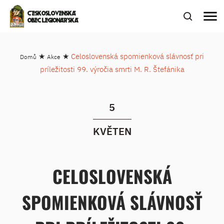
menu
ČESKOSLOVENSKÁ
OBEC LEGIONÁŘSKÁ
★
★
Celoslovenská spomienková slávnosť pri
Domů
Akce
príležitosti 99. výročia smrti M. R. Štefánika
5
KVĚTEN
CELOSLOVENSKÁ
SPOMIENKOVÁ SLÁVNOSŤ