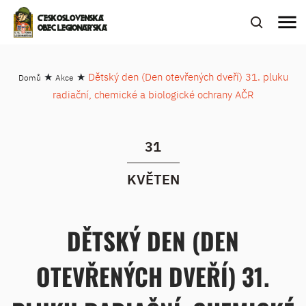
menu
ČESKOSLOVENSKÁ
OBEC LEGIONÁŘSKÁ
★
★
Dětský den (Den otevřených dveří) 31. pluku
Domů
Akce
radiační, chemické a biologické ochrany AČR
31
KVĚTEN
DĚTSKÝ DEN (DEN
OTEVŘENÝCH DVEŘÍ) 31.