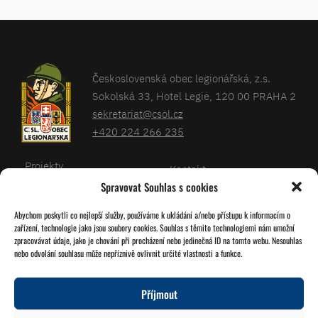
Československá obec legionářská, z.s.
Sokolská 33, Hotel Legie, 120 00 PRAHA 2
sekretariat@csol.cz
+420 224 266 235
Projekty
Kontakt
Spravovat Souhlas s cookies
Články
Databáze legionářů
Abychom poskytli co nejlepší služby, používáme k ukládání a/nebo přístupu k informacím o
Kalendář
Pro členy
zařízení, technologie jako jsou soubory cookies. Souhlas s těmito technologiemi nám umožní
O nás
zpracovávat údaje, jako je chování při procházení nebo jedinečná ID na tomto webu. Nesouhlas
Zásady cookies
nebo odvolání souhlasu může nepříznivě ovlivnit určité vlastnosti a funkce.
Jednoty ČSOL
Příjmout
Sledujte nás!