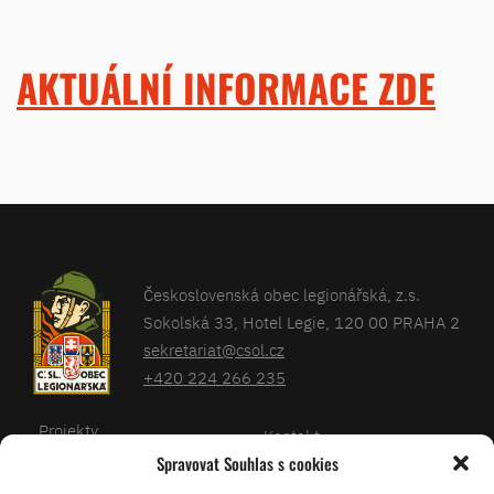
AKTUÁLNÍ INFORMACE ZDE
Československá obec legionářská, z.s.
Sokolská 33, Hotel Legie, 120 00 PRAHA 2
sekretariat@csol.cz
+420 224 266 235
Projekty
Kontakt
Spravovat Souhlas s cookies
Články
Databáze legionářů