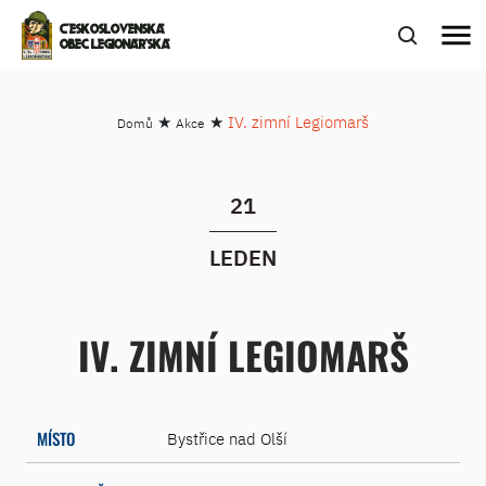
menu
ČESKOSLOVENSKÁ
OBEC LEGIONÁŘSKÁ
★
★
IV. zimní Legiomarš
Domů
Akce
21
LEDEN
IV. ZIMNÍ LEGIOMARŠ
MÍSTO
Bystřice nad Olší