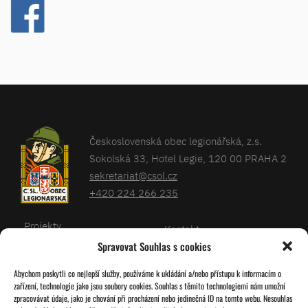
Československá obec legionářská, z.s.
Sokolská 33, Hotel Legie, 120 00 PRAHA 2
sekretariat@csol.cz
+420 224 266 235
Projekty
Kontakt
Spravovat Souhlas s cookies
Články
Databáze legionářů
Abychom poskytli co nejlepší služby, používáme k ukládání a/nebo přístupu k informacím o
Kalendář
Pro členy
zařízení, technologie jako jsou soubory cookies. Souhlas s těmito technologiemi nám umožní
O nás
zpracovávat údaje, jako je chování při procházení nebo jedinečná ID na tomto webu. Nesouhlas
Zásady cookies