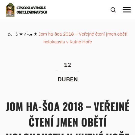
menu
ČESKOSLOVENSKÁ
OBEC LEGIONÁŘSKÁ
★
★
Jom ha-šoa 2018 – Veřejné čtení jmen obětí
Domů
Akce
holokaustu v Kutné Hoře
12
DUBEN
JOM HA-ŠOA 2018 – VEŘEJNÉ
ČTENÍ JMEN OBĚTÍ