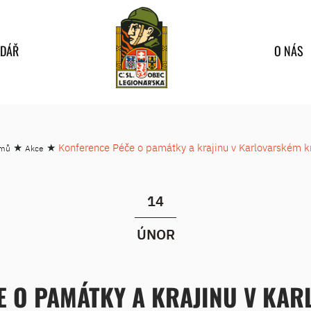
NDÁŘ
O NÁS
★
★
Konference Péče o památky a krajinu v Karlovarském kr
mů
Akce
14
ÚNOR
E O PAMÁTKY A KRAJINU V KAR