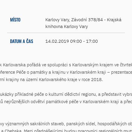
MÍSTO
Karlovy Vary, Závodní 378/84 - Krajská
knihovna Karlovy Vary
DATUM A ČAS
14.02.2019 09:00 - 17:00
Karlovarska pořádá ve spolupráci s Karlovarským krajem ve čtvrtek
ference Péče o památky a krajinu v Karlovarském kraji – prezentace č
rní krajiny na území Karlovarského kraje v roce 2018.
kázky příkladné péče o kulturní dědictví regionu, a představit vybran
ců nejrůznějších odvětví památkové péče v Karlovarském kraji a před
 významných sakrálních staveb, panských sídel, hospodářských obje
a Chebska. Mezi přednášejícími budou pracovníci regionálních muzeí