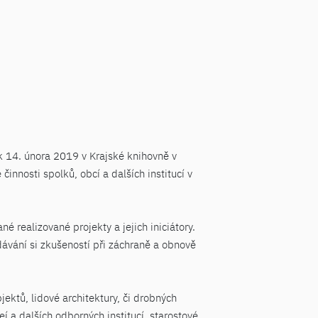
 14. února 2019 v Krajské knihovně v
innosti spolků, obcí a dalších institucí v
é realizované projekty a jejich iniciátory.
ávání si zkušeností při záchraně a obnově
ktů, lidové architektury, či drobných
 a dalších odborných institucí, starostové