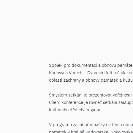
Spolek pro dokumentaci a obnovu památek 
Karlových Varech – Dvorech třetí ročník kon
oblasti záchrany a obnovy památek a kultu
Smyslem setkání je prezentovat veřejnosti u
Cílem konference je rovněž setkání zástup
kulturního dědictví regionu.
V programu zazní přednášky na téma obnovy
památek v krajině Karlovarska, Sokolovska 