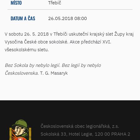
MÍSTO
Třebíč
DATUM A ČAS
26.05.2018 08:00
V sobotu 26. 5. 2018 v Třebíči uskuteční krajský slet Župy kraj
Vysočina České obce sokolské. Akce předchází XVI.
všesokolskému sletu.
Bez Sokola by nebylo legií. Bez legií by nebylo
Československa.
T. G. Masaryk
Československá obec legionářská, z.s.
Sokolská 33, Hotel Legie, 120 00 PRAHA 2