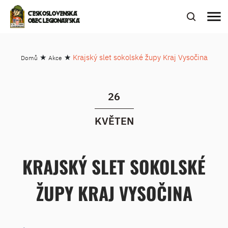
menu
ČESKOSLOVENSKÁ
OBEC LEGIONÁŘSKÁ
★
★
Krajský slet sokolské župy Kraj Vysočina
Domů
Akce
26
KVĚTEN
KRAJSKÝ SLET SOKOLSKÉ
ŽUPY KRAJ VYSOČINA