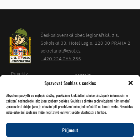
Československá obec legionářská, z.s.
Sokolská 33, Hotel Legie, 120 00 PRAHA 2
sekretariat@csol.cz
+420 224 266 235
Projekty
Kontakt
Spravovat Souhlas s cookies
Články
Databáze legionářů
Abychom poskytli co nejlepší služby, používáme k ukládání a/nebo přístupu k informacím o
Kalendář
Pro členy
zařízení, technologie jako jsou soubory cookies. Souhlas s těmito technologiemi nám umožní
O nás
zpracovávat údaje, jako je chování při procházení nebo jedinečná ID na tomto webu. Nesouhlas
Zásady cookies
nebo odvolání souhlasu může nepříznivě ovlivnit určité vlastnosti a funkce.
Jednoty ČSOL
Příjmout
Sledujte nás!