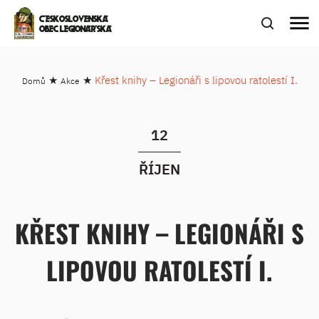
menu
ČESKOSLOVENSKÁ
OBEC LEGIONÁŘSKÁ
★
★
Křest knihy – Legionáři s lipovou ratolestí I.
Domů
Akce
12
ŘÍJEN
KŘEST KNIHY – LEGIONÁŘI S
LIPOVOU RATOLESTÍ I.