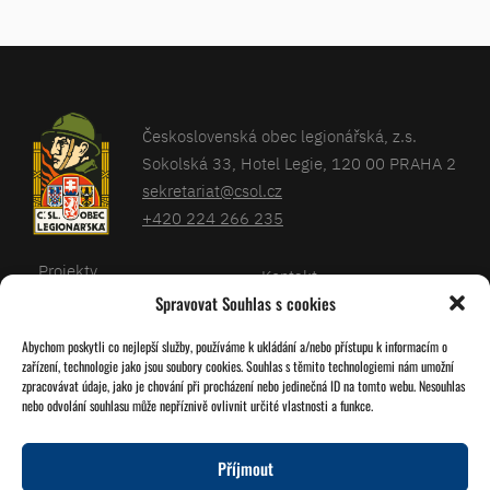
Československá obec legionářská, z.s.
Sokolská 33, Hotel Legie, 120 00 PRAHA 2
sekretariat@csol.cz
+420 224 266 235
Projekty
Kontakt
Spravovat Souhlas s cookies
Články
Databáze legionářů
Abychom poskytli co nejlepší služby, používáme k ukládání a/nebo přístupu k informacím o
Kalendář
Pro členy
zařízení, technologie jako jsou soubory cookies. Souhlas s těmito technologiemi nám umožní
O nás
zpracovávat údaje, jako je chování při procházení nebo jedinečná ID na tomto webu. Nesouhlas
Zásady cookies
nebo odvolání souhlasu může nepříznivě ovlivnit určité vlastnosti a funkce.
Jednoty ČSOL
Příjmout