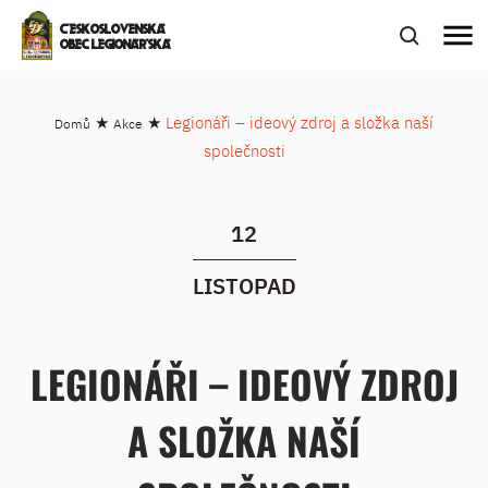
menu
ČESKOSLOVENSKÁ
OBEC LEGIONÁŘSKÁ
★
★
Legionáři – ideový zdroj a složka naší
Domů
Akce
společnosti
12
LISTOPAD
LEGIONÁŘI – IDEOVÝ ZDROJ
A SLOŽKA NAŠÍ