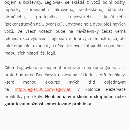
bojem s bolševiky. Legiovlak se skládá z vozů polní pošty,
těplušky, zdravotního, filmového, velitelského, štábního,
obrněného, prodejního, krejčovského, kovářského
(zrekonstruován na Slovensku), ubytovacího a dvou plošinových
vozů. Ve všech vozech bude na návštěvníky čekat věrná
rekonstrukce vybavení, legionáři v dobových stejnokrojích, ale
také originální exponáty a několik stovek fotografií na panelech
mapujících historii čs. legií.
Cílem Legiovlaku je zaujmout především nejmladší generaci, a
proto budou na Benešovsku osloveny základní a střední školy,
které mohou exkurze svých tříd objednávat
na
http://legie100.com/legiovlak
v kolonce Rezervace
prohlídky pro školy.
Neobjednaným školním skupinám nelze
garantovat možnost komentované prohlídky.