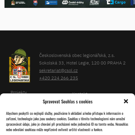
Československá obec legionářská, z.s.
Sokolská 33, Hotel Legie, 120 00 PRAHA 2
sekretariat@csol.cz
+420 224 266 235
Projekty
Kontakt
Spravovat Souhlas s cookies
Články
Databáze legionářů
Abychom poskytli co nejlepší služby, používáme k ukládání a/nebo přístupu k informacím o
Kalendář
Pro členy
zařízení, technologie jako jsou soubory cookies. Souhlas s těmito technologiemi nám umožní
O nás
zpracovávat údaje, jako je chování při procházení nebo jedinečná ID na tomto webu. Nesouhlas
Zásady cookies
nebo odvolání souhlasu může nepříznivě ovlivnit určité vlastnosti a funkce.
Jednoty ČSOL