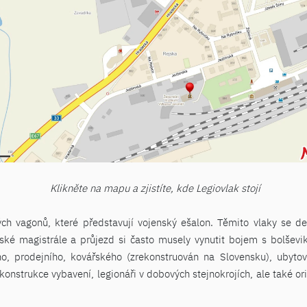
Klikněte na mapu a zjistíte, kde Legiovlak stojí
h vagonů, které představují vojenský ešalon. Těmito vlaky se dese
 magistrále a průjezd si často musely vynutit bojem s bolševiky
ého, prodejního, kovářského (zrekonstruován na Slovensku), ubyto
onstrukce vybavení, legionáři v dobových stejnokrojích, ale také orig