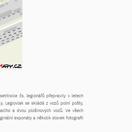
titisíce čs. legionářů přepravily v letech
. Legiovlak se skládá z vozů polní pošty,
vacího a dvou plošinových vozů. Ve všech
inální exponáty a několik stovek fotografií