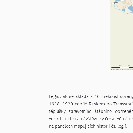
Legiovlak se skládá z 10 zrekonstruovanýc
1918–1920 napříč Ruskem po Transsibiřské
těplušky, zdravotního, štábního, obrněn
vozech bude na návštěvníky čekat věrná rek
na panelech mapujících historii čs. legií.