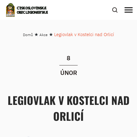
menu
ČESKOSLOVENSKÁ
OBEC LEGIONÁŘSKÁ
★
★
Legiovlak v Kostelci nad Orlicí
Domů
Akce
8
ÚNOR
LEGIOVLAK V KOSTELCI NAD
ORLICÍ