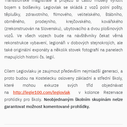
Transsibiřské magistrále a průjezd si často musely vynutit
bojem s bolševiky. Legiovlak se skládá z vozů polní pošty,
těplušky, zdravotního, filmového, velitelského, štábního,
obrněného, prodejního, krejčovského, kovářského
(zrekonstruován na Slovensku), ubytovacího a dvou plošinových
vozů. Ve všech vozech bude na návštěvníky čekat věrná
rekonstrukce vybavení, legionáři v dobových stejnokrojích, ale
také originální exponáty a několik stovek fotografií na panelech
mapujících historii čs. legií.
Cílem Legiovlaku je zaujmout především nejmladší generaci, a
proto budou na Kostelecku osloveny základní a střední školy,
které mohou exkurze svých tříd objednávat
na
http://legie100.com/legiovlak
v kolonce Rezervace
prohlídky pro školy.
Neobjednaným školním skupinám nelze
garantovat možnost komentované prohlídky.