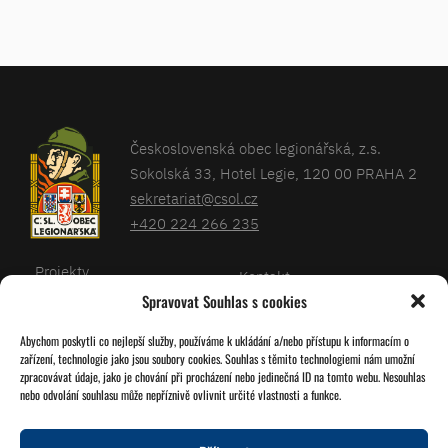
Československá obec legionářská, z.s.
Sokolská 33, Hotel Legie, 120 00 PRAHA 2
sekretariat@csol.cz
+420 224 266 235
Projekty
Kontakt
Spravovat Souhlas s cookies
Články
Databáze legionářů
Abychom poskytli co nejlepší služby, používáme k ukládání a/nebo přístupu k informacím o
Kalendář
Pro členy
zařízení, technologie jako jsou soubory cookies. Souhlas s těmito technologiemi nám umožní
O nás
zpracovávat údaje, jako je chování při procházení nebo jedinečná ID na tomto webu. Nesouhlas
Zásady cookies
nebo odvolání souhlasu může nepříznivě ovlivnit určité vlastnosti a funkce.
Jednoty ČSOL