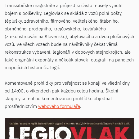
Transsibiřské magistrále a průjezd si často musely vynutit
bojem s bolševiky. Legiovlak se skládá z vozů polní pošty,
těplušky, zdravotního, filmového, velitelského, štábního,
obrněného, prodejního, krejčovského, kovářského
(zrekonstruován na Slovensku), ubytovacího a dvou plošinových
vozů. Ve všech vozech bude na návštěvníky čekat věrná
rekonstrukce vybavení, legionáři v dobových stejnokrojích, ale
také originální exponáty a několik stovek fotografií na panelech
mapujících historii čs. legií.
Komentované prohlídky pro veřejnost se konají ve všední dny
od 14:00, o víkendech pak každou celou hodinu. Školní
skupiny si mohou komentovanou prohlídku objednat
prostřednictvím
webového formuláře
.