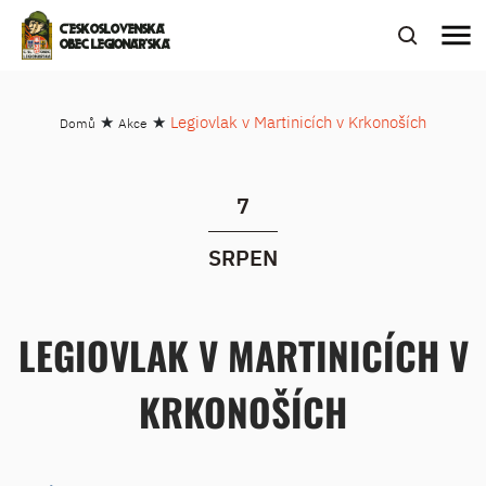
menu
ČESKOSLOVENSKÁ
OBEC LEGIONÁŘSKÁ
★
★
Legiovlak v Martinicích v Krkonoších
Domů
Akce
7
SRPEN
LEGIOVLAK V MARTINICÍCH V
KRKONOŠÍCH