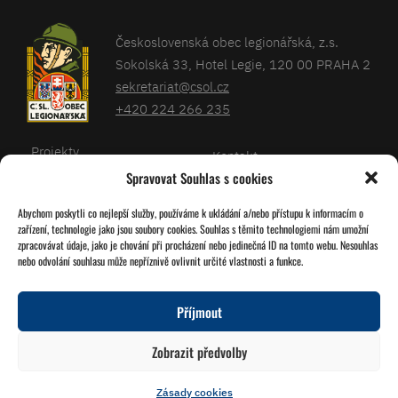
Československá obec legionářská, z.s.
Sokolská 33, Hotel Legie, 120 00 PRAHA 2
sekretariat@csol.cz
+420 224 266 235
Projekty
Kontakt
Spravovat Souhlas s cookies
Články
Databáze legionářů
Abychom poskytli co nejlepší služby, používáme k ukládání a/nebo přístupu k informacím o
Kalendář
Pro členy
zařízení, technologie jako jsou soubory cookies. Souhlas s těmito technologiemi nám umožní
O nás
zpracovávat údaje, jako je chování při procházení nebo jedinečná ID na tomto webu. Nesouhlas
Zásady cookies
nebo odvolání souhlasu může nepříznivě ovlivnit určité vlastnosti a funkce.
Jednoty ČSOL
Příjmout
Sledujte nás!
Zobrazit předvolby
Zásady cookies
© 2026 Grafika
Studio Družba
Vytvořil
Miroslav Tomášek
a Lukáš Víšek