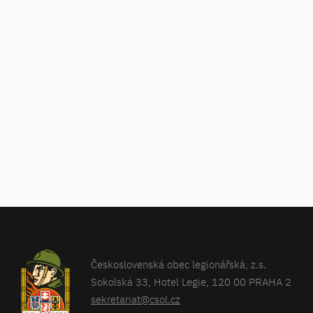
Československá obec legionářská, z.s.
Sokolská 33, Hotel Legie, 120 00 PRAHA 2
sekretariat@csol.cz