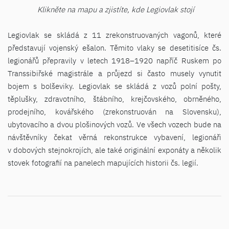
Klikněte na mapu a zjistíte, kde Legiovlak stojí
Legiovlak se skládá z 11 zrekonstruovaných vagonů, které
představují vojenský ešalon. Těmito vlaky se desetitisíce čs.
legionářů přepravily v letech 1918–1920 napříč Ruskem po
Transsibiřské magistrále a průjezd si často musely vynutit
bojem s bolševiky. Legiovlak se skládá z vozů polní pošty,
těplušky, zdravotního, štábního, krejčovského, obrněného,
prodejního, kovářského (zrekonstruován na Slovensku),
ubytovacího a dvou plošinových vozů. Ve všech vozech bude na
návštěvníky čekat věrná rekonstrukce vybavení, legionáři
v dobových stejnokrojích, ale také originální exponáty a několik
stovek fotografií na panelech mapujících historii čs. legií.