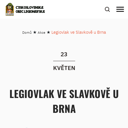
menu
ČESKOSLOVENSKÁ
OBEC LEGIONÁŘSKÁ
★
★
Legiovlak ve Slavkově u Brna
Domů
Akce
23
KVĚTEN
LEGIOVLAK VE SLAVKOVĚ U
BRNA