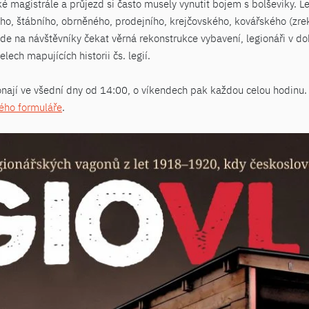
magistrále a průjezd si často musely vynutit bojem s bolševiky. Leg
kého, štábního, obrněného, prodejního, krejčovského, kovářského (zr
e na návštěvníky čekat věrná rekonstrukce vybavení, legionáři v dobo
lech mapujících historii čs. legií.
onají ve všední dny od 14:00, o víkendech pak každou celou hodinu
ho formuláře
.