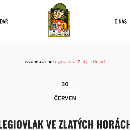
NDÁŘ
O NÁS
★
★
Legiovlak ve Zlatých Horách
Domů
Akce
30
ČERVEN
LEGIOVLAK VE ZLATÝCH HORÁC