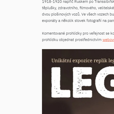
1918-1920 napříč Ruskem po Transsibiřské 
těplušky, zdravotního, filmového, velitels
dvou plošinových vozů. Ve všech vozech bud
exponáty a několik stovek fotografií na pane
Komentované prohlídky pro veřejnost se k
prohlídku objednat prostřednictvím
webové