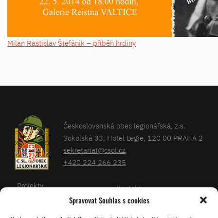
Milan Rastislav Štefánik – příběh hrdiny
Československá obec legionářská, z.s.
Sokolská 33, Hotel Legie, 120 00 PRAHA 2
sekretariat@csol.cz
+420 224 266 235
Projekty
Kontakt
Spravovat Souhlas s cookies
Články
Databáze legionářů