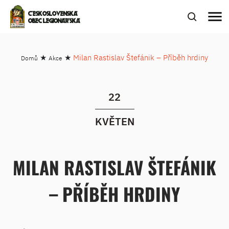
menu
ČESKOSLOVENSKÁ
OBEC LEGIONÁŘSKÁ
★
★
Milan Rastislav Štefánik – Příběh hrdiny
Domů
Akce
22
KVĚTEN
MILAN RASTISLAV ŠTEFÁNIK
– PŘÍBĚH HRDINY