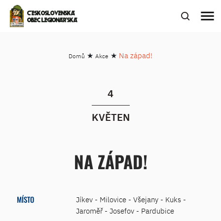
menu
ČESKOSLOVENSKÁ
OBEC LEGIONÁŘSKÁ
★
★
Na západ!
Domů
Akce
4
KVĚTEN
NA ZÁPAD!
MÍSTO
Jíkev - Milovice - Všejany - Kuks -
Jaroměř - Josefov - Pardubice