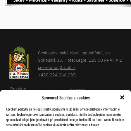
Československá obec legionářská, z.s.
Sokolská 33, Hotel Legie, 120 00 PRAHA 2
sekretariat@csol.cz
+420 224 266 235
Projekty
Kontakt
Spravovat Souhlas s cookies
Články
Databáze legionářů
Abychom poskytli co nejlepší služby, používáme k ukládání a/nebo přístupu k informacím o
Kalendář
Pro členy
zařízení, technologie jako jsou soubory cookies. Souhlas s těmito technologiemi nám umožní
O nás
zpracovávat údaje, jako je chování při procházení nebo jedinečná ID na tomto webu. Nesouhlas
Zásady cookies
nebo odvolání souhlasu může nepříznivě ovlivnit určité vlastnosti a funkce.
Jednoty ČSOL