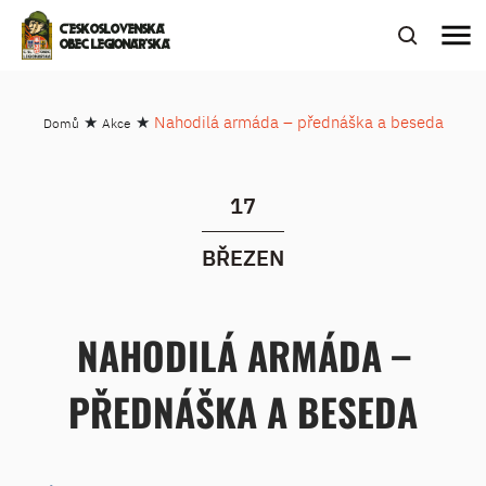
menu
ČESKOSLOVENSKÁ
OBEC LEGIONÁŘSKÁ
★
★
Nahodilá armáda – přednáška a beseda
Domů
Akce
17
BŘEZEN
NAHODILÁ ARMÁDA –
PŘEDNÁŠKA A BESEDA