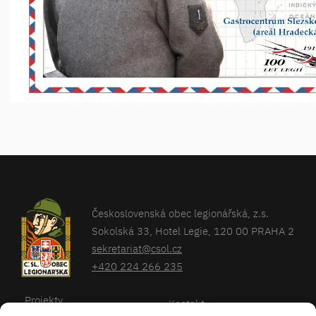
Československá obec legionářská, z.s.
Sokolská 33, Hotel Legie, 120 00 PRAHA 2
sekretariat@csol.cz
+420 224 266 235
Projekty
Kontakt