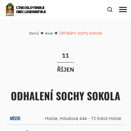
menu
ČESKOSLOVENSKÁ
OBEC LEGIONÁŘSKÁ
★
★
Odhalení sochy sokola
Domů
Akce
11
ŘÍJEN
ODHALENÍ SOCHY SOKOLA
MÍSTO
Holice, Holubova 446 - TJ Sokol Holice