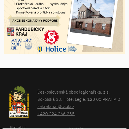
Československá obec legionářská, z.s.
Sokolská 33, Hotel Legie, 120 00 PRAHA 2
sekretariat@csol.cz
+420 224 266 235
Projekty
Kontakt