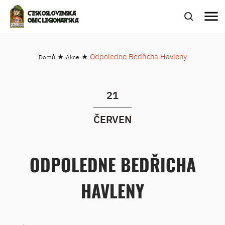
menu
ČESKOSLOVENSKÁ
OBEC LEGIONÁŘSKÁ
★
★
Odpoledne Bedřicha Havleny
Domů
Akce
21
ČERVEN
ODPOLEDNE BEDŘICHA
HAVLENY