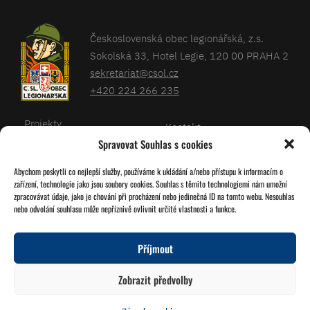
Československá obec legionářská, z.s.
Sokolská 33, Hotel Legie, 120 00 PRAHA 2
sekretariat@csol.cz
+420 224 266 235
Projekty
Kontakt
Spravovat Souhlas s cookies
Články
Databáze legionářů
Abychom poskytli co nejlepší služby, používáme k ukládání a/nebo přístupu k informacím o
Kalendář
Pro členy
zařízení, technologie jako jsou soubory cookies. Souhlas s těmito technologiemi nám umožní
O nás
zpracovávat údaje, jako je chování při procházení nebo jedinečná ID na tomto webu. Nesouhlas
Zásady cookies
nebo odvolání souhlasu může nepříznivě ovlivnit určité vlastnosti a funkce.
Jednoty ČSOL
Příjmout
Sledujte nás!
Zobrazit předvolby