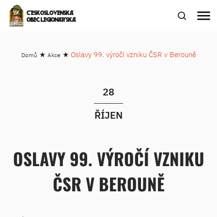
menu
ČESKOSLOVENSKÁ
OBEC LEGIONÁŘSKÁ
★
★
Oslavy 99. výročí vzniku ČSR v Berouně
Domů
Akce
28
ŘÍJEN
OSLAVY 99. VÝROČÍ VZNIKU
ČSR V BEROUNĚ