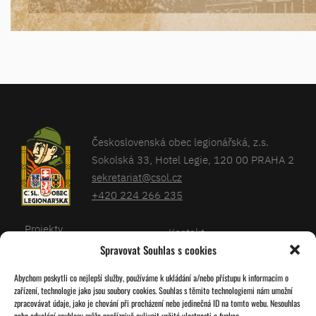
Československá obec legionářská, z.s.
Sokolská 33, Hotel Legie, 120 00 PRAHA 2
sekretariat@csol.cz
+420 224 266 235
Projekty
Kontakt
Spravovat Souhlas s cookies
Články
Databáze legionářů
Abychom poskytli co nejlepší služby, používáme k ukládání a/nebo přístupu k informacím o
Kalendář
Pro členy
zařízení, technologie jako jsou soubory cookies. Souhlas s těmito technologiemi nám umožní
O nás
zpracovávat údaje, jako je chování při procházení nebo jedinečná ID na tomto webu. Nesouhlas
Zásady cookies
nebo odvolání souhlasu může nepříznivě ovlivnit určité vlastnosti a funkce.