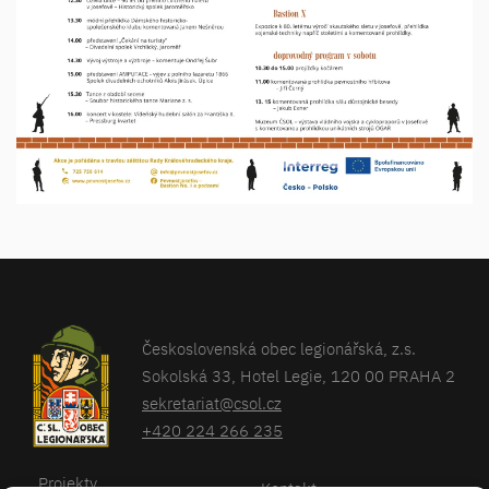
Československá obec legionářská, z.s.
Sokolská 33, Hotel Legie, 120 00 PRAHA 2
sekretariat@csol.cz
+420 224 266 235
Projekty
Kontakt