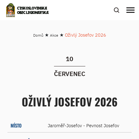
menu
ČESKOSLOVENSKÁ
OBEC LEGIONÁŘSKÁ
★
★
Oživlý Josefov 2026
Domů
Akce
10
ČERVENEC
OŽIVLÝ JOSEFOV 2026
MÍSTO
Jaroměř-Josefov - Pevnost Josefov