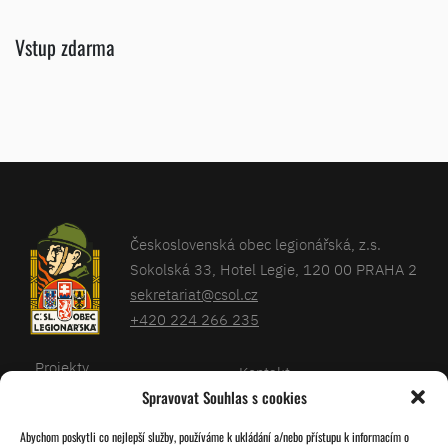
Vstup zdarma
Československá obec legionářská, z.s.
Sokolská 33, Hotel Legie, 120 00 PRAHA 2
sekretariat@csol.cz
+420 224 266 235
Projekty
Kontakt
Spravovat Souhlas s cookies
Články
Databáze legionářů
Abychom poskytli co nejlepší služby, používáme k ukládání a/nebo přístupu k informacím o
Kalendář
Pro členy