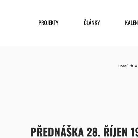
PROJEKTY
ČLÁNKY
KALE
★
Domů
A
PŘEDNÁŠKA 28. ŘÍJEN 1