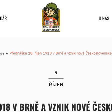
NDÁŘ
O NÁS
★
Přednáška 28. říjen 1918 v Brně a vznik nové Československé
kce
9
ŘÍJEN
918 V BRNĚ A VZNIK NOVÉ ČE