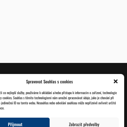
Spravovat Souhlas s cookies
O nás
Databáze legionářů
i co nejlepší služby, používáme k ukládání a/nebo přístupu k informacím o zařízení, technologie
ry cookies. Souhlas s těmito technologiemi nám umožní zpracovávat údaje, jako je chování při
Jednoty ČSOL
Pro členy
 jedinečná ID na tomto webu. Nesouhlas nebo odvolání souhlasu může nepříznivě ovlivnit určité
kce.
Kontakt
Zásady cookies
Příjmout
Zobrazit předvolby