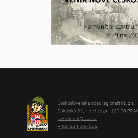
Československá obec legionářská, z.s.
Sokolská 33, Hotel Legie, 120 00 PRA
sekretariat@csol.cz
+420 224 266 235