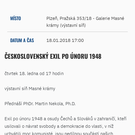
MÍSTO
Plzeň, Pražská 353/18 - Galerie Masné
krámy (výstavní síň)
DATUM A ČAS
18.01.2018 17:00
ČESKOSLOVENSKÝ EXIL PO ÚNORU 1948
čtvrtek 18. ledna od 17 hodin
výstavní síň Masné krámy
Přednáší PhDr. Martin Nekola, Ph.D.
Exil po únoru 1948 a osudy Čechů a Slováků v zahraničí, kteří
usilovali o návrat svobody a demokracie do vlasti, v níž
uchvátili moc komunisté, jsou nedílnou součástí našich