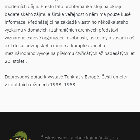
moderních dějin. Přesto tato problematika stojí na okraji
badatelského zájmu a široká veřejnost o něm má pouze kusé
informace. Přednášející na základě vlastního několikaletého
výzkumu v domácích i zahraničních archivech představí
významné exilové organizace, osobnosti, tiskoviny a zasadí náš
exil do celoevropského rámce a komplikovaného
mezinárodního vývoje na přelomu čtyřicátých až padesátých let
20. století.
Doprovodný pořad k výstavě Tenkrát v Evropě. Čeští umělci
v totalitních režimech 1938–1953.
Československá obec legionářská, z.s.