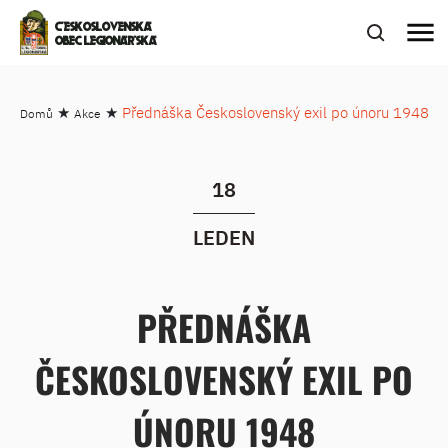
menu
ČESKOSLOVENSKÁ
OBEC LEGIONÁŘSKÁ
★
★
Přednáška Československý exil po únoru 1948
Domů
Akce
18
LEDEN
PŘEDNÁŠKA
ČESKOSLOVENSKÝ EXIL PO
ÚNORU 1948