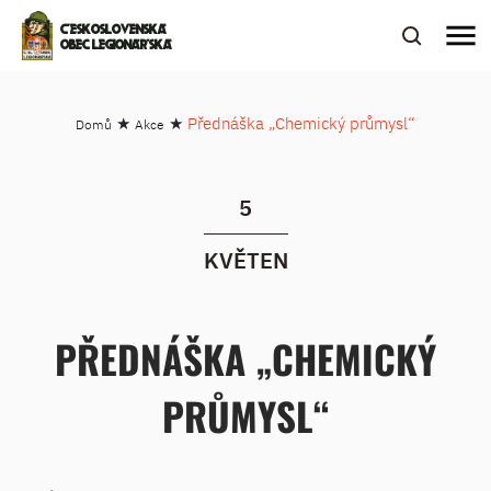
menu
ČESKOSLOVENSKÁ
OBEC LEGIONÁŘSKÁ
★
★
Přednáška „Chemický průmysl“
Domů
Akce
5
KVĚTEN
PŘEDNÁŠKA „CHEMICKÝ
PRŮMYSL“