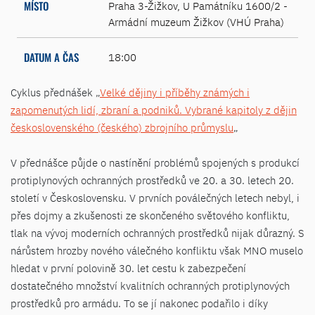
MÍSTO
Praha 3-Žižkov, U Památníku 1600/2 -
Armádní muzeum Žižkov (VHÚ Praha)
DATUM A ČAS
18:00
Cyklus přednášek „
Velké dějiny i příběhy známých i
zapomenutých lidí, zbraní a podniků. Vybrané kapitoly z dějin
československého (českého) zbrojního průmyslu
„
V přednášce půjde o nastínění problémů spojených s produkcí
protiplynových ochranných prostředků ve 20. a 30. letech 20.
století v Československu. V prvních poválečných letech nebyl, i
přes dojmy a zkušenosti ze skončeného světového konfliktu,
tlak na vývoj moderních ochranných prostředků nijak důrazný. S
nárůstem hrozby nového válečného konfliktu však MNO muselo
hledat v první polovině 30. let cestu k zabezpečení
dostatečného množství kvalitních ochranných protiplynových
prostředků pro armádu. To se jí nakonec podařilo i díky