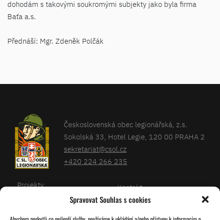
dohodám s takovými soukromými subjekty jako byla firma
Baťa a.s.
Přednáší: Mgr. Zdeněk Polčák
Československá obec legionářská, z.s.
Sokolská 33, Hotel Legie, 120 00 PRAHA 2
sekretariat@csol.cz
+420 224 266 235
Projekty
Kontakt
Spravovat Souhlas s cookies
Články
Databáze legionářů
Abychom poskytli co nejlepší služby, používáme k ukládání a/nebo přístupu k informacím o
Kalendář