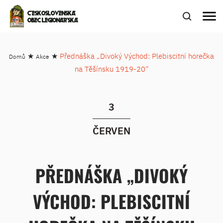
menu
ČESKOSLOVENSKÁ
OBEC LEGIONÁŘSKÁ
★
★
Přednáška „Divoký Východ: Plebiscitní horečka
Domů
Akce
na Těšínsku 1919-20“
3
ČERVEN
PŘEDNÁŠKA „DIVOKÝ
VÝCHOD: PLEBISCITNÍ