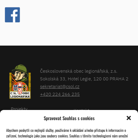
Československá obec legionářská, z.s.
Sokolská 33, Hotel Legie, 120 00 PRAHA 2
sekretariat@csol.cz
+420 224 266 235
Projekty
Kontakt
Spravovat Souhlas s cookies
Články
Databáze legionářů
Abychom poskytli co nejlepší služby, používáme k ukládání a/nebo přístupu k informacím o
Kalendář
Pro členy
zařízení, technologie jako jsou soubory cookies. Souhlas s těmito technologiemi nám umožní