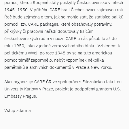
pomoc, kterou Spojené státy poskytly Československu v letech
1945–1950. V příběhu CARE hrají Čechoslováci zajímavou roli.
Řeč bude zejména o tom, jak se mohlo stát, že statisíce balíků
pomoci, tzv. CARE packages, které obsahovaly potraviny,
přikrývky či pracovní nářadí doputovaly tisícům
československých rodin v nouzi. CARE u nás působilo až do
roku 1950, jako v jediné zemi východního bloku. Vzhledem k
politickému vývoji po roce 1948 by se na tuto americkou
pomoc téměř zapomnělo, nebýt vzpomínek několika
pamětníků a archivních dokumentů v Praze a New Yorku.
Akci organizuje CARE ČR ve spolupráci s Filozofickou fakultou
Univerzity Karlovy v Praze, projekt je podpořený grantem U.S.
Embassy Prague.
Vstup zdarma