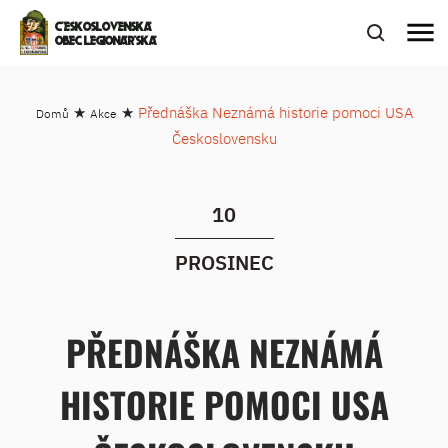
menu
ČESKOSLOVENSKÁ
OBEC LEGIONÁŘSKÁ
★
★
Přednáška Neznámá historie pomoci USA
Domů
Akce
Československu
10
PROSINEC
PŘEDNÁŠKA NEZNÁMÁ
HISTORIE POMOCI USA