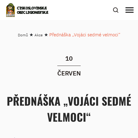
menu
ČESKOSLOVENSKÁ
OBEC LEGIONÁŘSKÁ
★
★
Přednáška „Vojáci sedmé velmoci“
Domů
Akce
10
ČERVEN
PŘEDNÁŠKA „VOJÁCI SEDMÉ
VELMOCI“