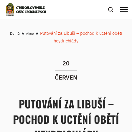
menu
ČESKOSLOVENSKÁ
OBEC LEGIONÁŘSKÁ
★
★
Putování za Libuší – pochod k uctění obětí
Domů
Akce
heydrichiády
20
ČERVEN
PUTOVÁNÍ ZA LIBUŠÍ –
POCHOD K UCTĚNÍ OBĚTÍ