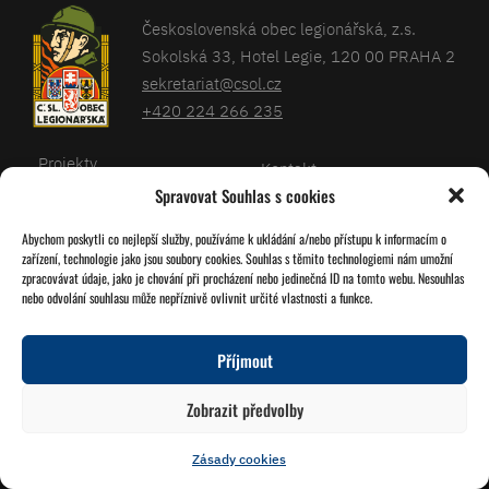
Československá obec legionářská, z.s.
Sokolská 33, Hotel Legie, 120 00 PRAHA 2
sekretariat@csol.cz
+420 224 266 235
Projekty
Kontakt
Spravovat Souhlas s cookies
Články
Databáze legionářů
Abychom poskytli co nejlepší služby, používáme k ukládání a/nebo přístupu k informacím o
Kalendář
Pro členy
zařízení, technologie jako jsou soubory cookies. Souhlas s těmito technologiemi nám umožní
O nás
zpracovávat údaje, jako je chování při procházení nebo jedinečná ID na tomto webu. Nesouhlas
Zásady cookies
nebo odvolání souhlasu může nepříznivě ovlivnit určité vlastnosti a funkce.
Jednoty ČSOL
Příjmout
Sledujte nás!
Zobrazit předvolby
Zásady cookies
© 2026 Grafika
Studio Družba
Vytvořil
Miroslav Tomášek
a Lukáš Víšek