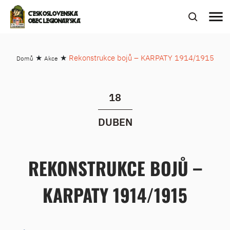
menu
ČESKOSLOVENSKÁ
OBEC LEGIONÁŘSKÁ
★
★
Rekonstrukce bojů – KARPATY 1914/1915
Domů
Akce
18
DUBEN
REKONSTRUKCE BOJŮ –
KARPATY 1914/1915