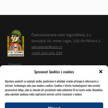
Československá obec legionářská, z.s.
Sokolská 33, Hotel Legie, 120 00 PRAHA 2
sekretariat@csol.cz
+420 224 266 235
Projekty
Kontakt
Spravovat Souhlas s cookies
Články
Databáze legionářů
Abychom poskytli co nejlepší služby, používáme k ukládání a/nebo přístupu k informacím o
Kalendář
Pro členy
zařízení, technologie jako jsou soubory cookies. Souhlas s těmito technologiemi nám umožní
O nás
zpracovávat údaje, jako je chování při procházení nebo jedinečná ID na tomto webu. Nesouhlas
Zásady cookies
nebo odvolání souhlasu může nepříznivě ovlivnit určité vlastnosti a funkce.
Jednoty ČSOL
Příjmout