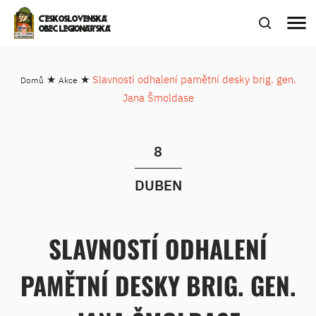
menu
ČESKOSLOVENSKÁ
OBEC LEGIONÁŘSKÁ
★
★
Slavností odhalení pamětní desky brig. gen.
Domů
Akce
Jana Šmoldase
8
DUBEN
SLAVNOSTÍ ODHALENÍ
PAMĚTNÍ DESKY BRIG. GEN.