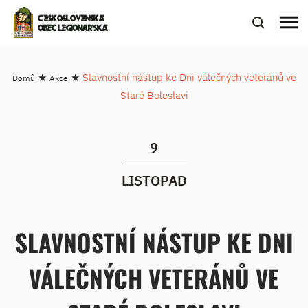
menu
ČESKOSLOVENSKÁ
OBEC LEGIONÁŘSKÁ
★
★
Slavnostní nástup ke Dni válečných veteránů ve
Domů
Akce
Staré Boleslavi
9
LISTOPAD
SLAVNOSTNÍ NÁSTUP KE DNI
VÁLEČNÝCH VETERÁNŮ VE