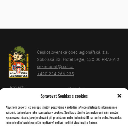
Československá obec legionářská, z.s.
Sokolská 33, Hotel Legie, 120 00 PRAHA 2
sekretariat@csol.cz
+420 224 266 235
Projekty
Kontakt
Spravovat Souhlas s cookies
Články
Databáze legionářů
Abychom poskytli co nejlepší služby, používáme k ukládání a/nebo přístupu k informacím o
Kalendář
Pro členy
zařízení, technologie jako jsou soubory cookies. Souhlas s těmito technologiemi nám umožní
O nás
zpracovávat údaje, jako je chování při procházení nebo jedinečná ID na tomto webu. Nesouhlas
Zásady cookies
nebo odvolání souhlasu může nepříznivě ovlivnit určité vlastnosti a funkce.
Jednoty ČSOL