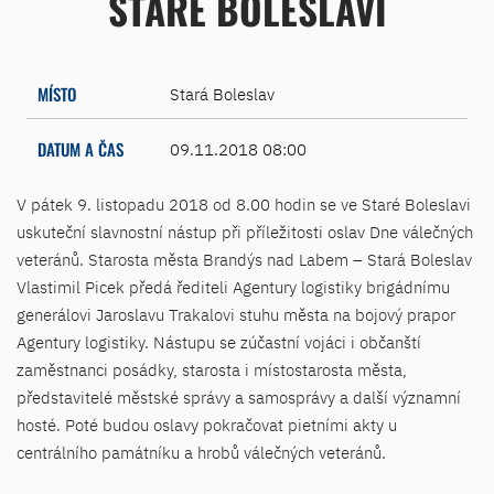
STARÉ BOLESLAVI
MÍSTO
Stará Boleslav
DATUM A ČAS
09.11.2018 08:00
V pátek 9. listopadu 2018 od 8.00 hodin se ve Staré Boleslavi
uskuteční slavnostní nástup při příležitosti oslav Dne válečných
veteránů. Starosta města Brandýs nad Labem – Stará Boleslav
Vlastimil Picek předá řediteli Agentury logistiky brigádnímu
generálovi Jaroslavu Trakalovi stuhu města na bojový prapor
Agentury logistiky. Nástupu se zúčastní vojáci i občanští
zaměstnanci posádky, starosta i místostarosta města,
představitelé městské správy a samosprávy a další významní
hosté. Poté budou oslavy pokračovat pietními akty u
centrálního památníku a hrobů válečných veteránů.