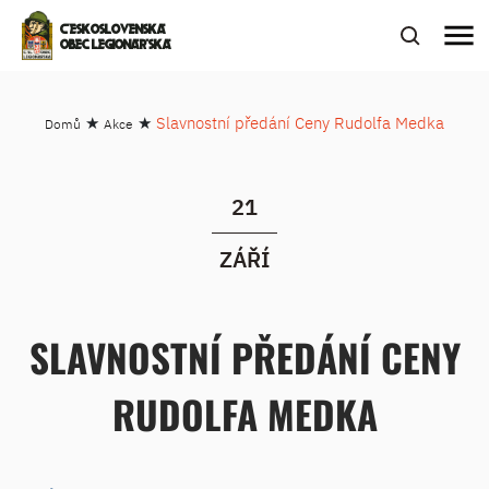
menu
ČESKOSLOVENSKÁ
OBEC LEGIONÁŘSKÁ
★
★
Slavnostní předání Ceny Rudolfa Medka
Domů
Akce
21
ZÁŘÍ
SLAVNOSTNÍ PŘEDÁNÍ CENY
RUDOLFA MEDKA