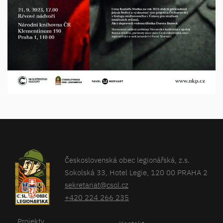
Československá obec legionářská, z.s.
Sokolská 33, Hotel Legie, 120 00 PRAHA 2
sekretariat@csol.cz
+420 224 266 235
Projekty