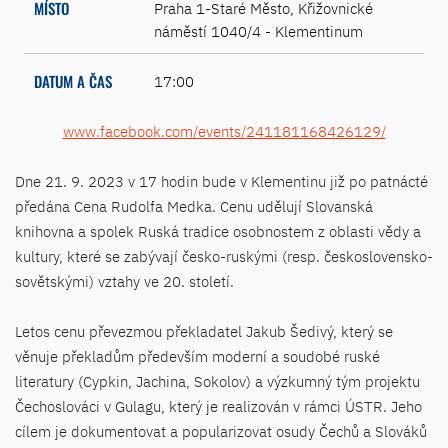
MÍSTO
Praha 1-Staré Město, Křižovnické
náměstí 1040/4 - Klementinum
DATUM A ČAS
17:00
www.facebook.com/events/241181168426129/
Dne 21. 9. 2023 v 17 hodin bude v Klementinu již po patnácté
předána Cena Rudolfa Medka. Cenu udělují Slovanská
knihovna a spolek Ruská tradice osobnostem z oblasti vědy a
kultury, které se zabývají česko-ruskými (resp. československo-
sovětskými) vztahy ve 20. století.
Letos cenu převezmou překladatel Jakub Šedivý, který se
věnuje překladům především moderní a soudobé ruské
literatury (Cypkin, Jachina, Sokolov) a výzkumný tým projektu
Čechoslováci v Gulagu, který je realizován v rámci ÚSTR. Jeho
cílem je dokumentovat a popularizovat osudy Čechů a Slováků