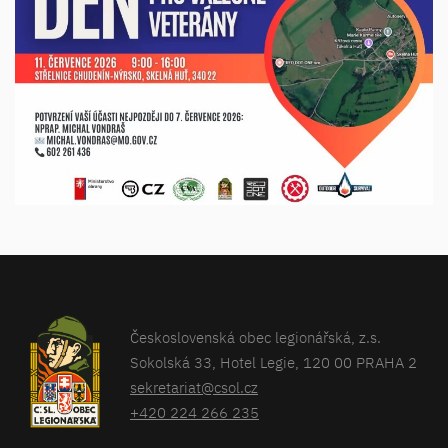
Československá obec legionářská, z.s.
Sokolská 33, Hotel Legie, 120 00 PRAHA 2
sekretariat@csol.cz
+420 224 266 235