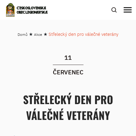
menu
ČESKOSLOVENSKÁ
OBEC LEGIONÁŘSKÁ
★
★
Střelecký den pro válečné veterány
Domů
Akce
11
ČERVENEC
STŘELECKÝ DEN PRO
VÁLEČNÉ VETERÁNY