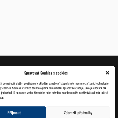
Spravovat Souhlas s cookies
O nás
Databáze legionářů
i co nejlepší služby, používáme k ukládání a/nebo přístupu k informacím o zařízení, technologie
ry cookies. Souhlas s těmito technologiemi nám umožní zpracovávat údaje, jako je chování při
Jednoty ČSOL
Pro členy
 jedinečná ID na tomto webu. Nesouhlas nebo odvolání souhlasu může nepříznivě ovlivnit určité
kce.
Kontakt
Zásady cookies
Příjmout
Zobrazit předvolby