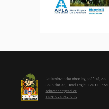
Československá obec legionářská, z.s.
Sokolská 33, Hotel Legie, 120 00 PRA
sekretariat@csol.cz
+420 224 266 235