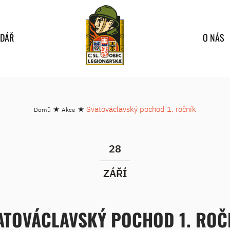
NDÁŘ
O NÁS
★
★
Svatováclavský pochod 1. ročník
Domů
Akce
28
ZÁŘÍ
ATOVÁCLAVSKÝ POCHOD 1. ROČ