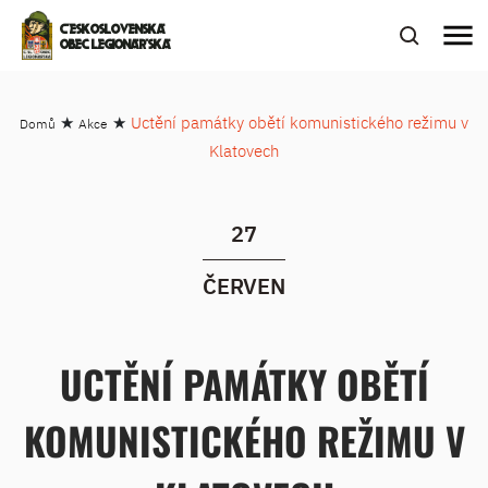
menu
ČESKOSLOVENSKÁ
OBEC LEGIONÁŘSKÁ
★
★
Uctění památky obětí komunistického režimu v
Domů
Akce
Klatovech
27
ČERVEN
UCTĚNÍ PAMÁTKY OBĚTÍ
KOMUNISTICKÉHO REŽIMU V