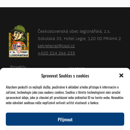
Československá obec legionářská, z.s.
Sokolská 33, Hotel Legie, 120 00 PRAHA 2
sekretariat@csol.cz
+420 224 266 235
Projekty
Kontakt
Spravovat Souhlas s cookies
Články
Databáze legionářů
Abychom poskytli co nejlepší služby, používáme k ukládání a/nebo přístupu k informacím o
Kalendář
Pro členy
zařízení, technologie jako jsou soubory cookies. Souhlas s těmito technologiemi nám umožní
O nás
zpracovávat údaje, jako je chování při procházení nebo jedinečná ID na tomto webu. Nesouhlas
Zásady cookies
nebo odvolání souhlasu může nepříznivě ovlivnit určité vlastnosti a funkce.
Jednoty ČSOL
Příjmout
Sledujte nás!