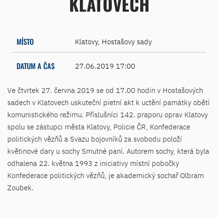
KLATOVECH
MÍSTO
Klatovy, Hostašovy sady
DATUM A ČAS
27.06.2019 17:00
Ve čtvrtek 27. června 2019 se od 17.00 hodin v Hostašových
sadech v Klatovech uskuteční pietní akt k uctění památky obětí
komunistického režimu. Příslušníci 142. praporu oprav Klatovy
spolu se zástupci města Klatovy, Policie ČR, Konfederace
politických vězňů a Svazu bojovníků za svobodu položí
květinové dary u sochy Smutné paní. Autorem sochy, která byla
odhalena 22. května 1993 z iniciativy místní pobočky
Konfederace politických vězňů, je akademický sochař Olbram
Zoubek.