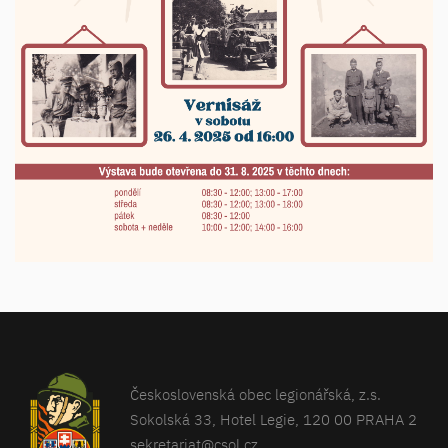
Československá obec legionářská, z.s.
Sokolská 33, Hotel Legie, 120 00 PRAHA 2
sekretariat@csol.cz