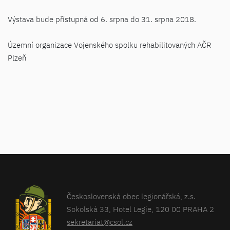
Výstava bude přístupná od 6. srpna do 31. srpna 2018.
Územní organizace Vojenského spolku rehabilitovaných AČR
Plzeň
Československá obec legionářská, z.s.
Sokolská 33, Hotel Legie, 120 00 PRAHA 2
sekretariat@csol.cz