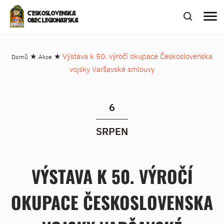
menu
ČESKOSLOVENSKÁ
OBEC LEGIONÁŘSKÁ
★
★
Výstava k 50. výročí okupace Československa
Domů
Akce
vojsky Varšavské smlouvy
6
SRPEN
VÝSTAVA K 50. VÝROČÍ
OKUPACE ČESKOSLOVENSKA