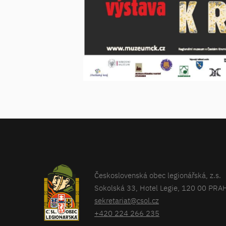
Československá obec legionářská, z.s.
Sokolská 33, Hotel Legie, 120 00 PRA
sekretariat@csol.cz
+420 224 266 235