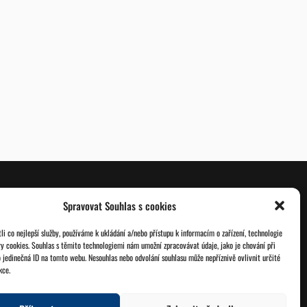
Spravovat Souhlas s cookies
O nás
Databáze legionářů
i co nejlepší služby, používáme k ukládání a/nebo přístupu k informacím o zařízení, technologie
ry cookies. Souhlas s těmito technologiemi nám umožní zpracovávat údaje, jako je chování při
Jednoty ČSOL
Pro členy
 jedinečná ID na tomto webu. Nesouhlas nebo odvolání souhlasu může nepříznivě ovlivnit určité
kce.
Kontakt
Zásady cookies