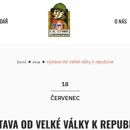
NDÁŘ
O NÁS
★
★
Výstava Od Velké války k republice
Domů
Akce
18
ČERVENEC
TAVA OD VELKÉ VÁLKY K REPUB